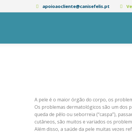
apoioaocliente@canisefelis.pt
Ve
A pele é o maior órgão do corpo, os problem
Os problemas dermatológicos são um dos p
queda de pêlo ou seborreia (“caspa”), pass
cutâneos, são muitos e variados os problem
Além disso, a saúde da pele muitas vezes 