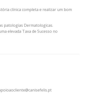
ória clínica completa e realizar um bom
as patologias Dermatologicas.
uma elevada Taxa de Sucesso no
apoioaocliente@canisefelis.pt