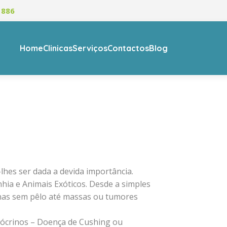
 886
Home
Clinicas
Serviços
Contactos
Blog
lhes ser dada a devida importância.
a e Animais Exóticos. Desde a simples
onas sem pêlo até massas ou tumores
dócrinos – Doença de Cushing ou