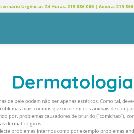
terinário Urgências 24 Horas: 215 886 065 | Amora: 215 866
Dermatologia
as de pele podem não ser apenas estéticos. Como tal, deve-
roblemas mais comuns que ocorrem nos animais de companhi
ando por, problemas causadores de prurido (“comichao”), z
as dermatológicos.
reflecte problemas internos como por exemplo problemas en