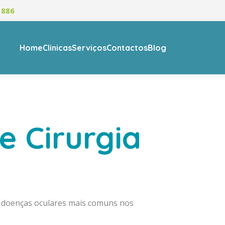
 886
Home
Clinicas
Serviços
Contactos
Blog
e Cirurgia
as doenças oculares mais comuns nos