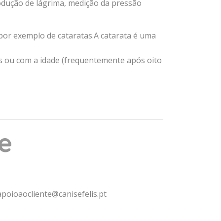
odução de lágrima, medição da pressão
por exemplo de cataratas.A catarata é uma
 ou com a idade (frequentemente após oito
e
apoioaocliente@canisefelis.pt