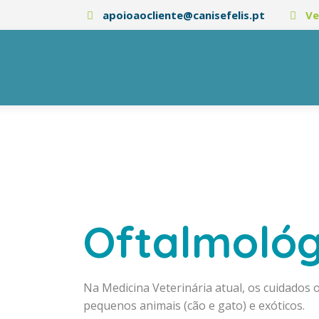
apoioaocliente@canisefelis.pt
Ve
Oftalmológ
Na Medicina Veterinária atual, os cuidados
pequenos animais (cão e gato) e exóticos.