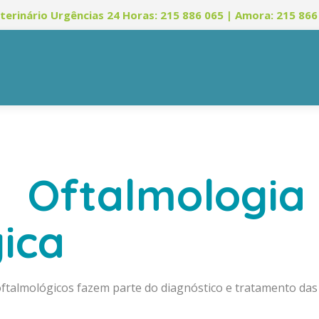
terinário Urgências 24 Horas: 215 886 065 | Amora: 215 866
Oftalmologia 
ica
 oftalmológicos fazem parte do diagnóstico e tratamento d